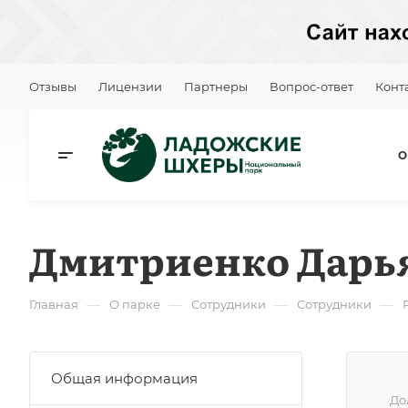
Отзывы
Лицензии
Партнеры
Вопрос-ответ
Конт
О
Дмитриенко Дарь
—
—
—
—
Главная
О парке
Сотрудники
Сотрудники
Общая информация
До