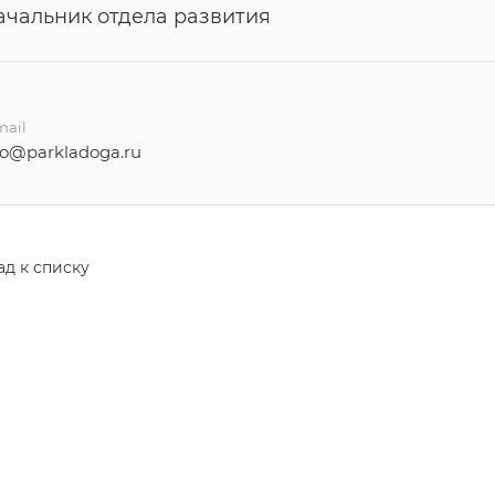
ачальник отдела развития
mail
fo@parkladoga.ru
ад к списку