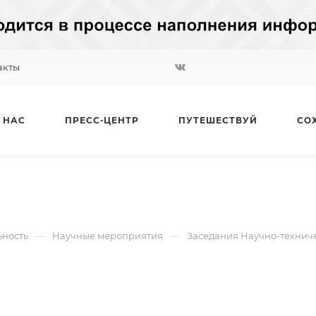
акты
 НАС
ПРЕСС-ЦЕНТР
ПУТЕШЕСТВУЙ
СО
—
—
ьность
Научные мероприятия
Заседания Научно-техниче