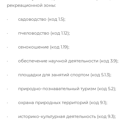
рекреационной зоны:
· садоводство (код 1.5);
· пчеловодство (код 1.12);
· сенокошение (код 1.19);
· обеспечение научной деятельности (код 3.9);
· площадки для занятий спортом (код 5.1.3);
· природно-познавательный туризм (код 5.2);
· охрана природных территорий (код 9.1);
· историко-культурная деятельность (код 9.3);