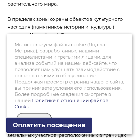
растительного мира.
В пределах зоны охраны объектов культурного
наследия (памятников истории и культуры)
народов Российской Федерации
допускается
осуществление деятельности, необходимой для
Мы используем файлы cookie (Яндекс
сохранения объектов культурного наследия
Метрика), разработанные нашими
специалистами и третьими лицами, для
(памятников истории и культуры) народов
анализа событий на нашем веб-сайте, что
Российской Федерации, по согласованию с
позволяет нам улучшать взаимодействие с
Минприроды России и органом, осуществляющим
пользователями и обслуживание.
федеральный государственный надзор за
Продолжая просмотр страниц нашего сайта,
вы принимаете условия его использования.
состоянием, содержанием, сохранением,
Более подробные сведения смотрите в
использованием, популяризацией и
нашей
Политике в отношении файлов
государственной охраной объектов культурного
Cookie
наследия.
.
Я согласен(а)
Оплатить посещение
Основные виды разрешенного использования
земельных участков, расположенных в границах