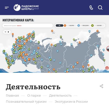
Деятельность
—
—
—
Главная
О парке
Деятельность
—
Познавательный туризм
Экотуризм в России