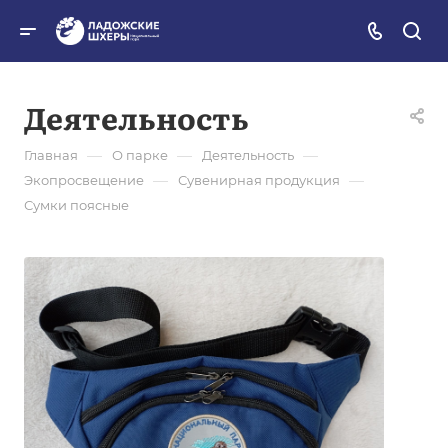
Деятельность
—
—
—
Главная
О парке
Деятельность
—
—
Экопросвещение
Сувенирная продукция
Сумки поясные