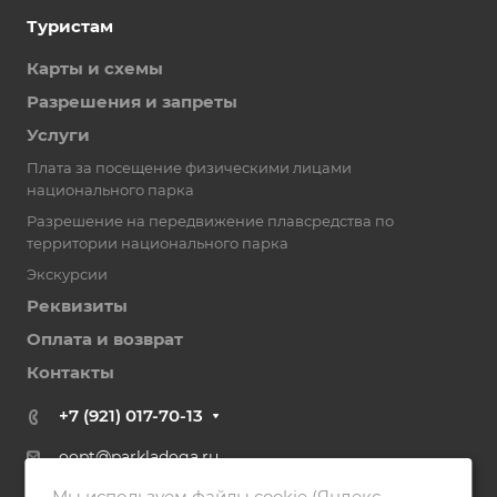
Туристам
Карты и схемы
Разрешения и запреты
Услуги
Плата за посещение физическими лицами
национального парка
Разрешение на передвижение плавсредства по
территории национального парка
Экскурсии
Реквизиты
Оплата и возврат
Контакты
+7 (921) 017-70-13
oopt@parkladoga.ru
Мы используем файлы cookie (Яндекс
186790, Республика Карелия, г. Сортавала, ул.