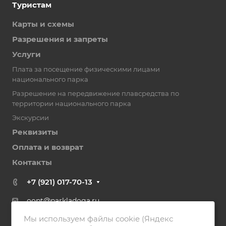
Туристам
Карты и схемы
Разрешения и запреты
Услуги
Плата за посещение физическими лицами
национального парка
Разрешение на передвижение плавсредства по
территории национального парка
Экскурсии
Реквизиты
Оплата и возврат
Контакты
+7 (921) 017-70-13
oopt@parkladoga.ru
Мы используем файлы cookie (Яндекс
186790, Республика Карелия, г. Сортавала, ул.