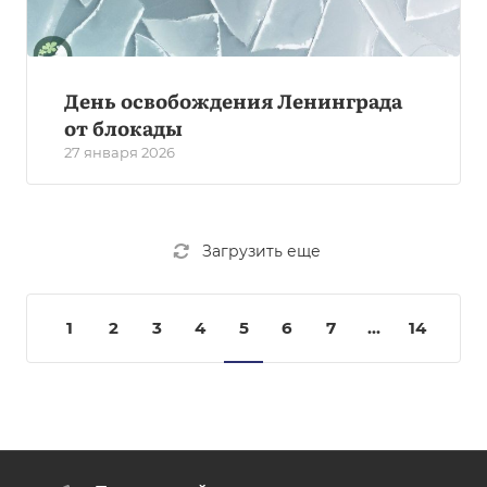
День освобождения Ленинграда
от блокады
27 января 2026
Загрузить еще
1
2
3
4
5
6
7
...
14