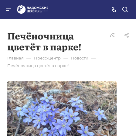
Печёночница
цветёт в парке!
—
—
—
Главная
Пресс-центр
Новости
Печёночница цветёт в парке!