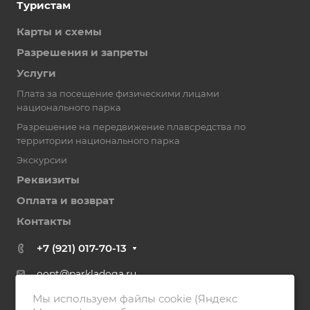
Туристам
Карты и схемы
Разрешения и запреты
Услуги
Плата за посещение физическими лицами
национального парка
Разрешение на передвижение плавсредства по
территории национального парка
Экскурсии
Реквизиты
Оплата и возврат
Контакты
+7 (921) 017-70-13
oopt@parkladoga.ru
Мы используем файлы cookie (Яндекс
186790, Республика Карелия, г. Сортавала, ул.