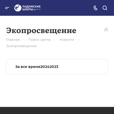
Экопросвещение
—
—
—
Главная
Пресс-центр
Новости
Экопросвещение
За все время
2024
2023