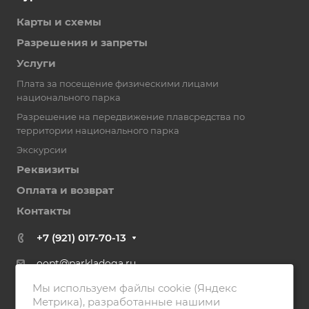
Карты и схемы
Разрешения и запреты
Услуги
Плата за посещение физическими лицами
национального парка
Разрешение на передвижение плавсредства по
территории национального парка
Экскурсии
Реквизиты
Оплата и возврат
Контакты
+7 (921) 017-70-13
oopt@parkladoga.ru
Мы используем файлы cookie (Яндекс
186790, Республика Карелия, г. Сортавала, ул.
Метрика), разработанные нашими
Вяйнемяйнена, дом 6.