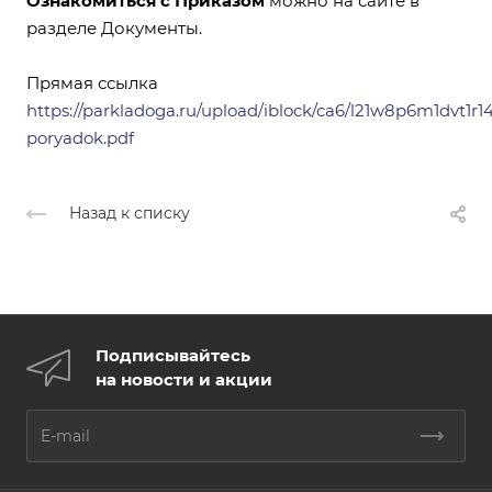
Ознакомиться с Приказом
можно на сайте в
разделе Документы.
Прямая ссылка
https://parkladoga.ru/upload/iblock/ca6/l21w8p6m1dvt1
poryadok.pdf
Назад к списку
Подписывайтесь
на новости и акции