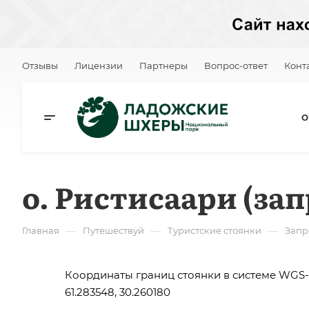
Отзывы
Лицензии
Партнеры
Вопрос-ответ
Конт
О
о. Ристисаари (за
—
—
—
Главная
Путешествуй
Туристские стоянки
Запр
Координаты границ стоянки в системе WGS-
61.283548, 30.260180