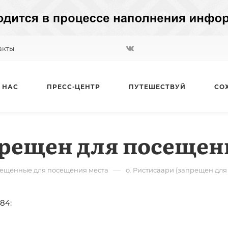
акты
 НАС
ПРЕСС-ЦЕНТР
ПУТЕШЕСТВУЙ
СО
прещен для посещен
—
ещенные для посещения места
о. Ристисаари (запрещен дл
84: