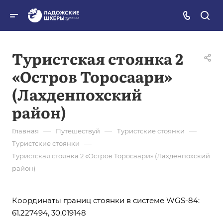
Туристская стоянка 2
«Остров Торосаари»
(Лахденпохский
район)
—
—
—
Главная
Путешествуй
Туристские стоянки
—
Туристские стоянки
Туристская стоянка 2 «Остров Торосаари» (Лахденпохский
район)
Координаты границ стоянки в системе WGS-84:
61.227494, 30.019148