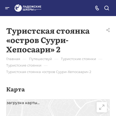
Туристская стоянка
«остров Суури-
Хепосаари» 2
—
—
—
Главная
Путешествуй
Туристские стоянки
—
Туристские стоянки
Туристская стоянка «остров Суури-Хепосаари» 2
Карта
загрузка карты...