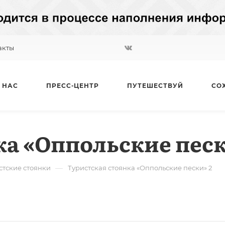
акты
 НАС
ПРЕСС-ЦЕНТР
ПУТЕШЕСТВУЙ
СО
а «Оппольские песк
—
стские стоянки
Туристская стоянка «Оппольские пески» 2