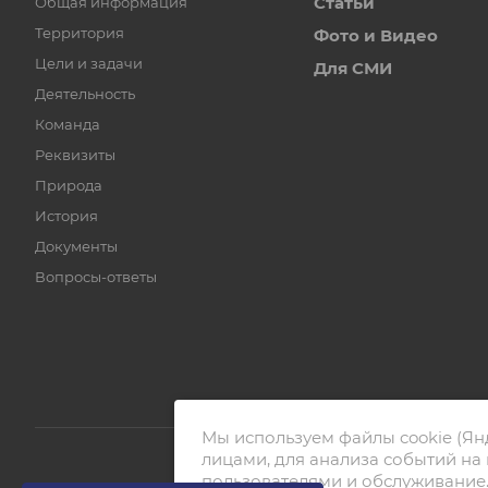
Статьи
Общая информация
Территория
Фото и Видео
Цели и задачи
Для СМИ
Деятельность
Команда
Реквизиты
Природа
История
Документы
Вопросы-ответы
Мы используем файлы cookie (Ян
лицами, для анализа событий на 
пользователями и обслуживание.