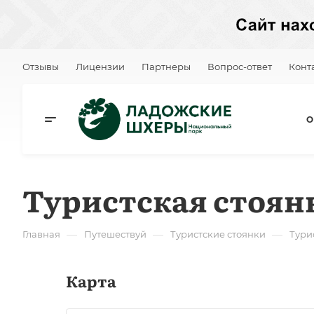
Отзывы
Лицензии
Партнеры
Вопрос-ответ
Конт
О
Туристская стоянк
—
—
—
Главная
Путешествуй
Туристские стоянки
Тури
Карта