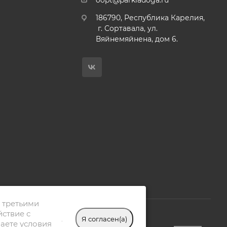
oopt@parkladoga.ru
186790, Республика Карелия,
г. Сортавала, ул.
Вяйнемяйнена, дом 6.
 третьими
йствие с
.
Я согласен(а)
аете условия