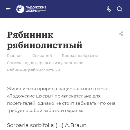
Рябинник
рябинолистный
—
—
—
Главная
Сохраняй
Биоразнообразие
—
Список видов деревьев и кустарников
Рябинник рябинолистный
Живописная природа национального парка
«Ладожские шхеры» привлекательна для
посетителей, однако не стоит забывать, что она
требует особой заботы и охраны.
Sorbaria sorbifolia (L.) A.Braun