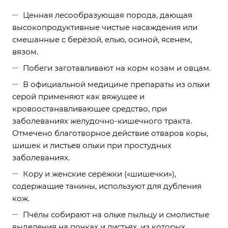
Ценная лесообразующая порода, дающая
высокопродуктивные чистые насаждения или
смешанные с берёзой, елью, осиной, ясенем,
вязом.
Побеги заготавливают на корм козам и овцам.
В официальной медицине препараты из ольхи
серой применяют как вяжущее и
кровоостанавливающее средство, при
заболеваниях желудочно-кишечного тракта.
Отмечено благотворное действие отваров коры,
шишек и листьев ольхи при простудных
заболеваниях.
Кору и женские серёжки («шишечки»),
содержащие танины, используют для дубления
кож.
Пчёлы собирают на ольхе пыльцу и смолистые
выделения на почках и листьях, из которых