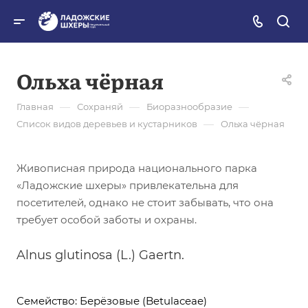
Ольха чёрная
—
—
—
Главная
Сохраняй
Биоразнообразие
—
Список видов деревьев и кустарников
Ольха чёрная
Живописная природа национального парка
«Ладожские шхеры» привлекательна для
посетителей, однако не стоит забывать, что она
требует особой заботы и охраны.
Alnus glutinosa (L.) Gaertn.
Семейство: Берёзовые (Betulaceae)