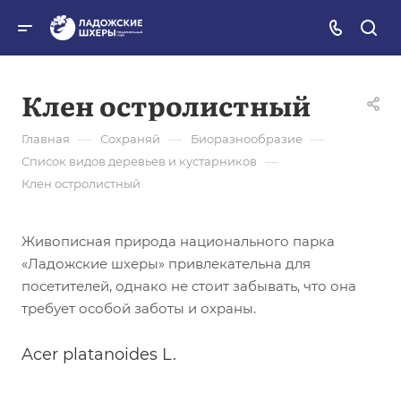
Клен остролистный
—
—
—
Главная
Сохраняй
Биоразнообразие
—
Список видов деревьев и кустарников
Клен остролистный
Живописная природа национального парка
«Ладожские шхеры» привлекательна для
посетителей, однако не стоит забывать, что она
требует особой заботы и охраны.
Acer platanoides L.