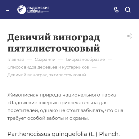
Девичий виноград
пятилисточковый
—
—
—
Главная
Сохраняй
Биоразнообразие
—
Список видов деревьев и кустарников
Девичий виноград пятилисточковый
Живописная природа национального парка
«Ладожские шхеры» привлекательна для
посетителей, однако не стоит забывать, что она
требует особой заботы и охраны.
Parthenocissus quinquefolia (L.) Planch.