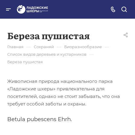
Береза пушистая
—
—
—
Главная
Сохраняй
Биоразнообразие
—
Список видов деревьев и кустарников
Береза пушистая
Живописная природа национального парка
«Ладожские шхеры» привлекательна для
посетителей, однако не стоит забывать, что она
требует особой заботы и охраны.
Betula pubescens Ehrh.