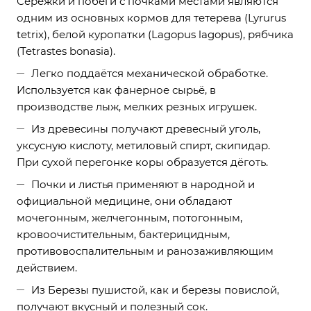
Сережки и побеги с почками местами являются
одним из основных кормов для тетерева (Lyrurus
tetrix), белой куропатки (Lagopus lagopus), рябчика
(Tetrastes bonasia).
Легко поддаётся механической обработке.
Используется как фанерное сырьё, в
производстве лыж, мелких резных игрушек.
Из древесины получают древесный уголь,
уксусную кислоту, метиловый спирт, скипидар.
При сухой перегонке коры образуется дёготь.
Почки и листья применяют в народной и
официальной медицине, они обладают
мочегонным, желчегонным, потогонным,
кровоочистительным, бактерицидным,
противовоспалительным и ранозаживляющим
действием.
Из Березы пушистой, как и березы повислой,
получают вкусный и полезный сок.