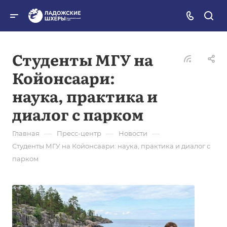
Студенты МГУ на
Койонсаари:
наука, практика и
диалог с парком
—
—
—
Главная
Пресс-центр
Новости
Студенты МГУ на Койонсаари: наука, практика и диалог с
парком