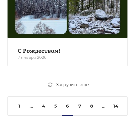
С Рождеством!
7 января 2026
Загрузить еще
1
...
4
5
6
7
8
...
14