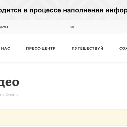
акты
 НАС
ПРЕСС-ЦЕНТР
ПУТЕШЕСТВУЙ
СО
део
то. Фауна