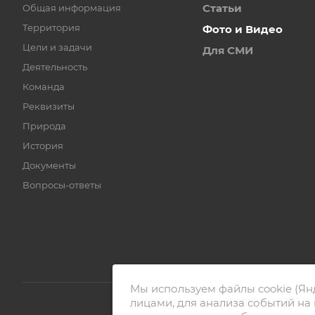
Статьи
Общая информация
Территория
Фото и Видео
Цели и задачи
Для СМИ
Деятельность
Команда
Реквизиты
Природа
История
Документы
Вопросы-ответы
Мы используем файлы cookie (Ян
лицами, для анализа событий на 