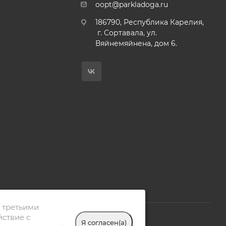
oopt@parkladoga.ru
186790, Республика Карелия,
г. Сортавала, ул.
Вяйнемяйнена, дом 6.
 третьими
йствие с
.
Я согласен(а)