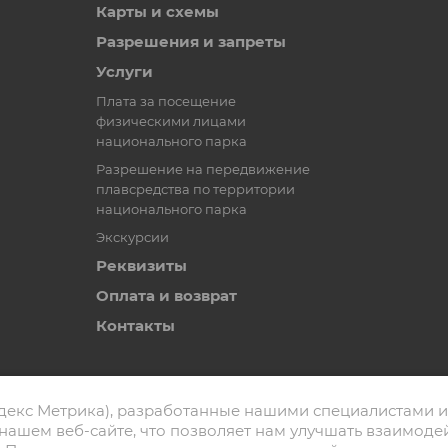
Карты и схемы
Разрешения и запреты
Услуги
Плата за посещение
физическими лицами
национального парка
Разрешение на передвижение
плавсредства по территории
национального парка
Экскурсии
Реквизиты
Оплата и возврат
Контакты
декс Метрика), разработанные нашими специалистами и
нашем веб-сайте, что позволяет нам улучшать взаимоде