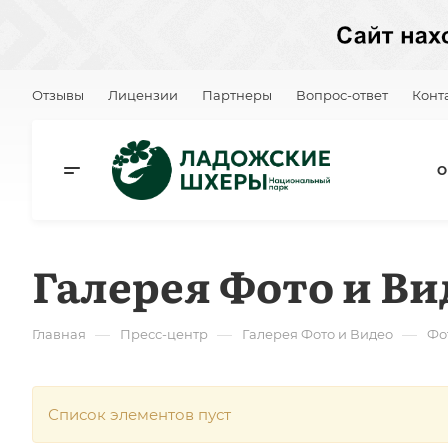
Отзывы
Лицензии
Партнеры
Вопрос-ответ
Конт
О
Галерея Фото и Ви
—
—
—
Главная
Пресс-центр
Галерея Фото и Видео
Фо
Список элементов пуст