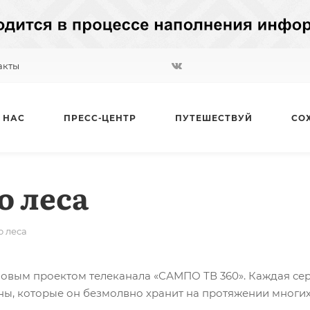
акты
 НАС
ПРЕСС-ЦЕНТР
ПУТЕШЕСТВУЙ
СО
о леса
о леса
новым проектом телеканала «САМПО ТВ 360». Каждая се
йны, которые он безмолвно хранит на протяжении многих