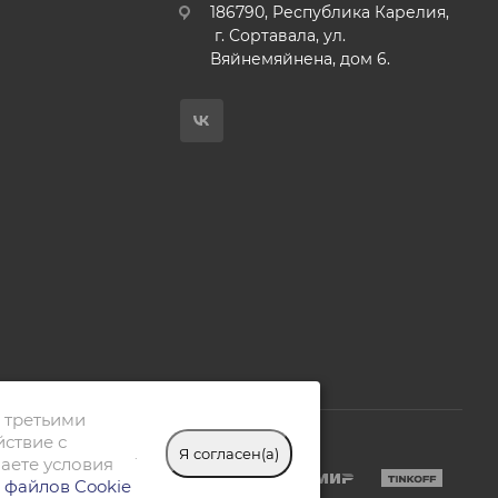
186790, Республика Карелия,
г. Сортавала, ул.
Вяйнемяйнена, дом 6.
 третьими
йствие с
.
Я согласен(а)
аете условия
 файлов Cookie