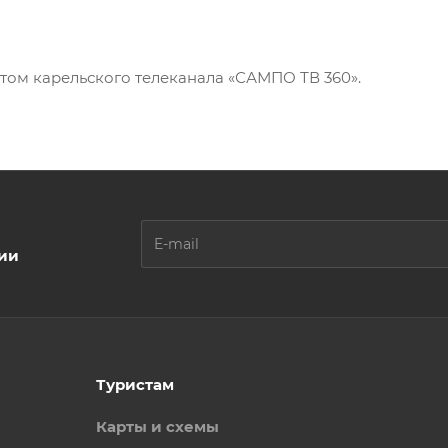
том карельского телеканала «САМПО ТВ 360».
ции
Туристам
Карты и схемы