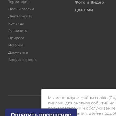
Территория
Фото и Видео
Цели и задачи
Для СМИ
Деятельность
Команда
Реквизиты
Природа
История
Документы
Вопросы-ответы
Мы используем файлы cookie (Ян
лицами, для анализа событий на 
пользователями и обслуживание.
© 2026 Национальный парк «Ладожские шхеры»
его использования. Более подр
Оплатить посещение