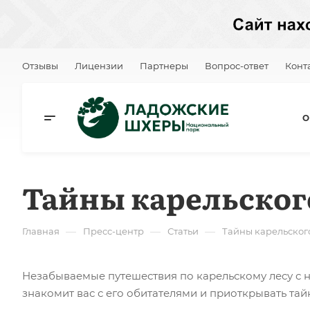
Отзывы
Лицензии
Партнеры
Вопрос-ответ
Конт
О
Тайны карельског
—
—
—
Главная
Пресс-центр
Статьи
Тайны карельског
Незабываемые путешествия по карельскому лесу с 
знакомит вас с его обитателями и приоткрывать та